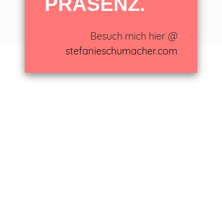
PRÄSENZ.
Stefanie Schumacher
Besuch mich hier @
stefanieschumacher.com