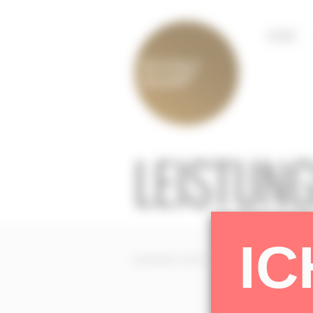
HOME
LEISTUN
IC
[metaslider id=601]