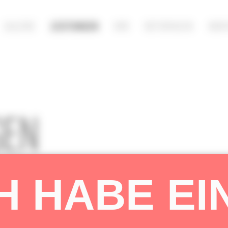
GALERIE
LEISTUNGEN
WIR
REFERENZEN
KON
GEN
H HABE EI