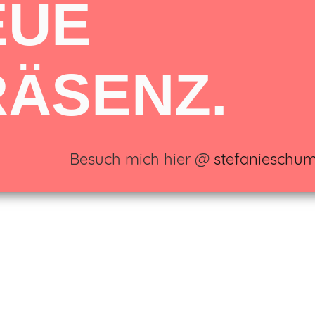
EUE
 GOTTSCHEDSTR. 6 | 04109 LEIPZIG | +49 (0)172 7966061 | STEFANIE.SCHUMACHE
RÄSENZ.
Besuch mich hier @
stefanieschu