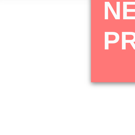
N
© SCHOKO-AUGE |
P