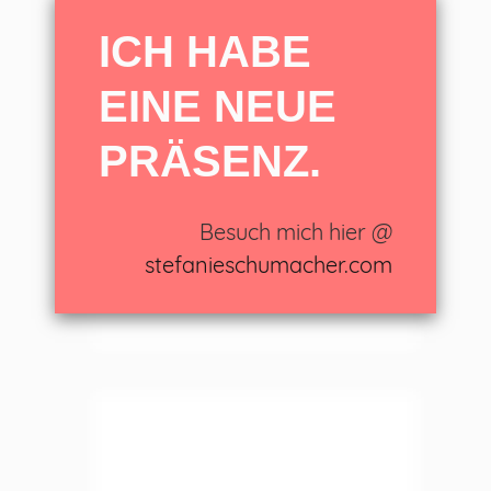
ICH HABE
EINE NEUE
LEAVE A REPLY
PRÄSENZ.
Besuch mich hier @
stefanieschumacher.com