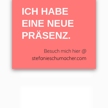
ICH HABE
EINE NEUE
LEAVE A REPLY
PRÄSENZ.
Besuch mich hier @
stefanieschumacher.com