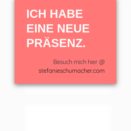
ICH HABE
EINE NEUE
LEAVE A REPLY
PRÄSENZ.
Besuch mich hier @
stefanieschumacher.com